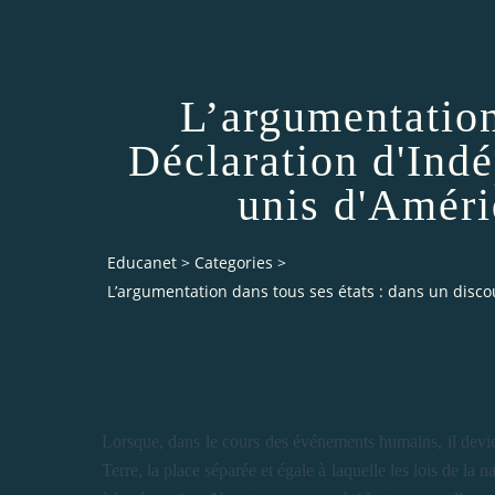
L’argumentation 
Déclaration d'Ind
unis d'Améri
Educanet
>
Categories
>
L’argumentation dans tous ses états : dans un disco
Lorsque, dans le cours des événements humains, il devient
Terre, la place séparée et égale à laquelle les lois de la 