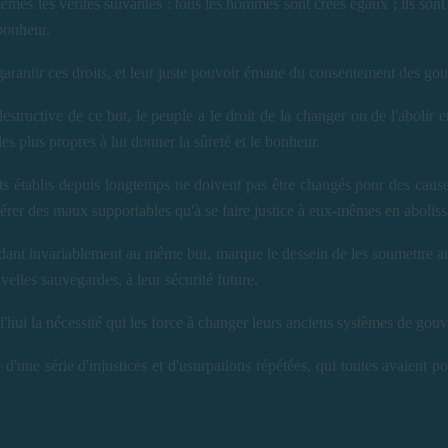
mes les vérités suivantes : tous les hommes sont créés égaux ; ils sont 
 bonheur.
rantir ces droits, et leur juste pouvoir émane du consentement des gou
tructive de ce but, le peuple a le droit de la changer ou de l'abolir 
les plus propres à lui donner la sûreté et le bonheur.
s établis depuis longtemps ne doivent pas être changés pour des causes 
lérer des maux supportables qu'à se faire justice à eux-mêmes en aboliss
dant invariablement au même but, marque le dessein de les soumettre au de
velles sauvegardes, à leur sécurité future.
urd'hui la nécessité qui les force à changer leurs anciens systèmes de go
 d'une série d'injustices et d'usurpations répétées, qui toutes avaient p