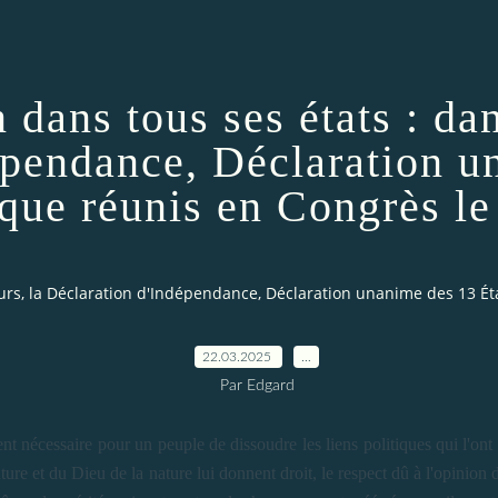
dans tous ses états : dan
épendance, Déclaration u
que réunis en Congrès le 
urs, la Déclaration d'Indépendance, Déclaration unanime des 13 Éta
22.03.2025
…
Par Edgard
 nécessaire pour un peuple de dissoudre les liens politiques qui l'ont 
nature et du Dieu de la nature lui donnent droit, le respect dû à l'opinion