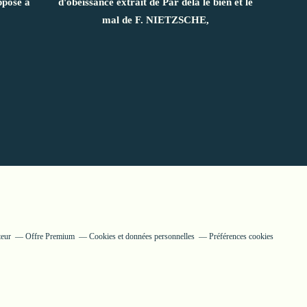
ppose à
d'obéissance extrait de Par delà le bien et le
mal de F. NIETZSCHE,
teur
Offre Premium
Cookies et données personnelles
Préférences cookies