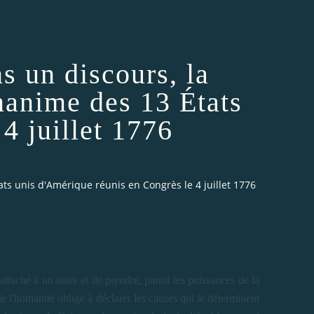
s un discours, la
nanime des 13 États
4 juillet 1776
ts unis d'Amérique réunis en Congrès le 4 juillet 1776
attaché à un autre et de prendre, parmi les puissances de la
 de l'humanité oblige à déclarer les causes qui le déterminent