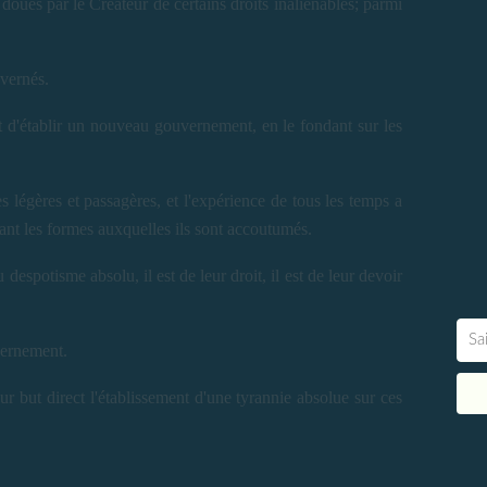
doués par le Créateur de certains droits inaliénables; parmi
vernés.
et d'établir un nouveau gouvernement, en le fondant sur les
légères et passagères, et l'expérience de tous les temps a
ant les formes auxquelles ils sont accoutumés.
spotisme absolu, il est de leur droit, il est de leur devoir
uvernement.
our but direct l'établissement d'une tyrannie absolue sur ces