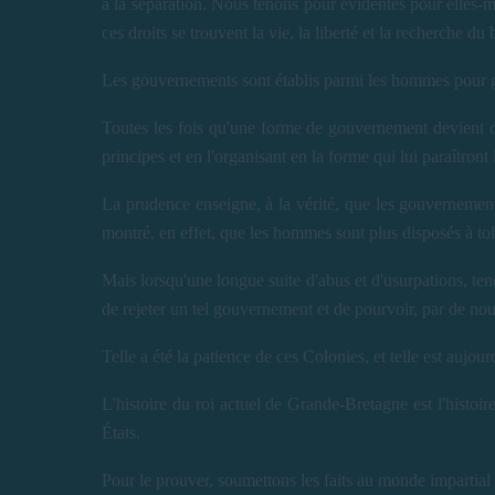
à la séparation. Nous tenons pour évidentes pour elles-mê
ces droits se trouvent la vie, la liberté et la recherche du
Les gouvernements sont établis parmi les hommes pour ga
Toutes les fois qu'une forme de gouvernement devient des
principes et en l'organisant en la forme qui lui paraîtront 
La prudence enseigne, à la vérité, que les gouvernement
montré, en effet, que les hommes sont plus disposés à to
Mais lorsqu'une longue suite d'abus et d'usurpations, ten
de rejeter un tel gouvernement et de pourvoir, par de nou
Telle a été la patience de ces Colonies, et telle est aujo
L'histoire du roi actuel de Grande-Bretagne est l'histoire
États.
Pour le prouver, soumettons les faits au monde impartial