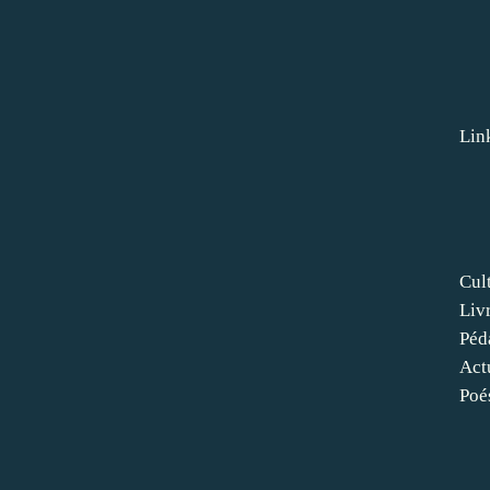
Lin
Cul
Liv
Péd
Act
Poé